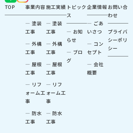
TOP
事業内容
施工実績
トピック
企業情報
お問い合
ス
わせ
― 塗装
― 塗装
― ごあ
工事
工事
― お知
いさつ
プライバ
らせ
シーポリ
― 外構
― 外構
― コン
シー
工事
工事
― ブロ
セプト
グ
― 屋根
― 屋根
― 会社
工事
工事
概要
― リフ
― リフ
ォーム工
ォーム工
事
事
― 防水
― 防水
工事
工事