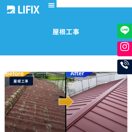
内
容
を
ス
屋根工事
キ
ッ
プ
屋根工事